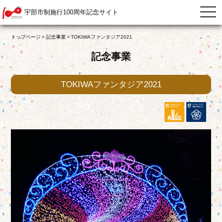
宇部市制施行100周年記念サイト
togg
navi
トップページ
記念事業
TOKIWAファンタジア2021
記念事業
TOKIWAファンタジア2021