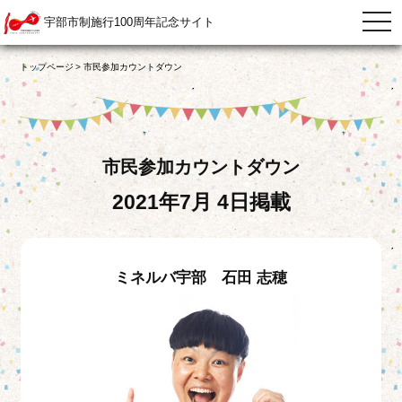
宇部市制施行100周年記念サイト
togg
navi
トップページ
市民参加カウントダウン
市民参加カウントダウン
2021年7月 4日掲載
ミネルバ宇部 石田 志穂