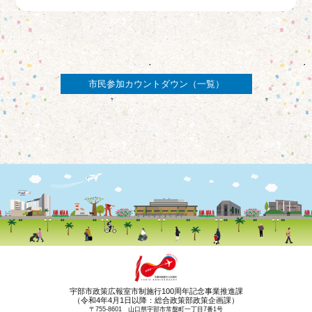
市民参加カウントダウン（一覧）
宇部市政策広報室市制施行100周年記念事業推進課
（令和4年4月1日以降：総合政策部政策企画課）
〒755-8601 山口県宇部市常盤町一丁目7番1号