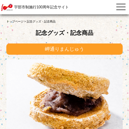
宇部市制施行100周年記念サイト
togg
navi
トップページ
記念グッズ・記念商品
記念グッズ・記念商品
岬通りまんじゅう