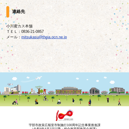
連絡先
小川蜜カス本舗
ＴＥＬ：0836-21-0857
メール：
mitsukasu@theia.ocn.ne.jp
宇部市政策広報室市制施行100周年記念事業推進課
（令和4年4月1日以降：総合政策部政策企画課）