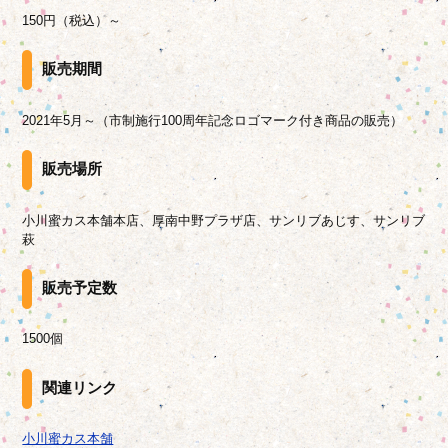
150円（税込）～
販売期間
2021年5月～（市制施行100周年記念ロゴマーク付き商品の販売）
販売場所
小川蜜カス本舗本店、厚南中野プラザ店、サンリブあじす、サンリブ
萩
販売予定数
1500個
関連リンク
小川蜜カス本舗