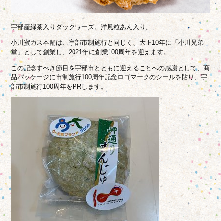
宇部産緑茶入りダックワーズ。洋風粒あん入り。
小川蜜カス本舗は、宇部市制施行と同じく、大正10年に「小川兄弟
堂」として創業し、2021年に創業100周年を迎えます。
この記念すべき節目を宇部市とともに迎えることへの感謝として、商
品パッケージに市制施行100周年記念ロゴマークのシールを貼り、宇
部市制施行100周年をPRします。