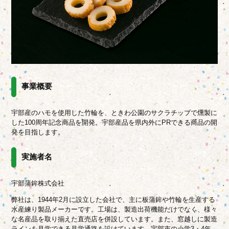
事業概要
宇部産のハモを使用した竹輪を、ときわ公園のサクラチップで燻製に
した100周年記念商品を開発。宇部産品を県内外にPRできる商品の開
発を目指します。
実施者名
宇部蒲鉾株式会社
弊社は、1944年2月に設立した会社で、主に板蒲鉾や竹輪を生産する
水産練り製品メーカーです。工場は、製造出荷機能だけでなく、様々
な名産品を取り揃えた直売店を併設しています。また、窓越しに製造
ラインを見学できる見学通路を設けています。宇部市の小学3・4年