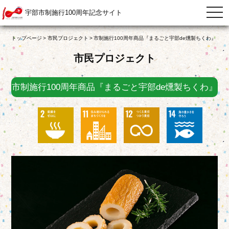
宇部市制施行100周年記念サイト
togg
navi
トップページ
市民プロジェクト
市制施行100周年商品『まるごと宇部de燻製ちくわ』
市民プロジェクト
市制施行100周年商品『まるごと宇部de燻製ちくわ』