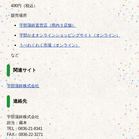
400円（税込）
・販売場所
宇部蒲鉾直営店（県内３店舗）
宇部かまオンラインショッピングサイト（オンライン）
うべわくわく市場（オンライン）
など
関連サイト
宇部蒲鉾株式会社
連絡先
宇部蒲鉾株式会社
担当：藏本
TEL：0836-21-8341
FAX：0836-22-3271