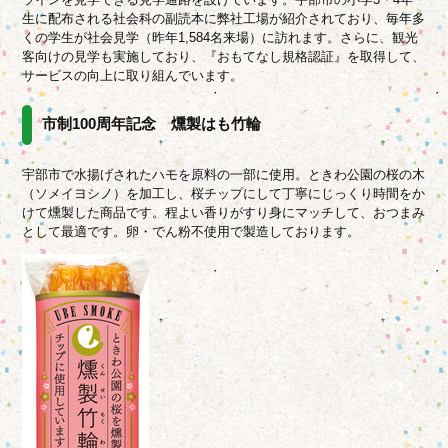
生に配布される社会科の副読本に弊社工場が紹介されており、毎年多
くの学生が社会見学（昨年1,584名来場）に訪れます。さらに、観光
客向けの見学も実施しており、『おもてなし規格認証』を取得して、
サービスの向上に取り組んでいます。
市制100周年記念 燻製はも竹輪
宇部市で水揚げされたハモを原料の一部に使用。
ときわ公園の桜の木
（ソメイヨシノ）を加工し、桜チップにして丁寧にじっくり時間をか
けて燻製した商品です。
程よい香りがすり身にマッチして、おつまみ
として最適です。
卵・でん粉不使用で製造しております。