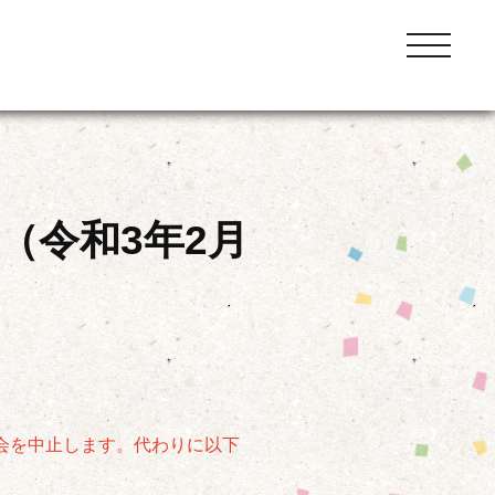
toggle
navigation
（令和3年2月
会を中止します。代わりに以下